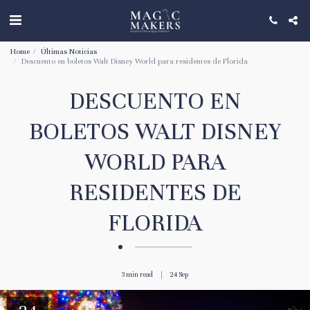
Home
Últimas Noticias
Descuento en boletos Walt Disney World para residentes de Florida
DESCUENTO EN
BOLETOS WALT DISNEY
WORLD PARA
RESIDENTES DE
FLORIDA
3 min read
24
Sep