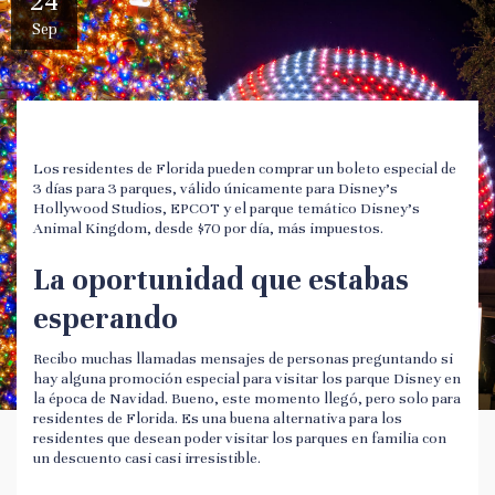
24
Sep
Los residentes de Florida pueden comprar un boleto especial de
3 días para 3 parques, válido únicamente para Disney's
Hollywood Studios, EPCOT y el parque temático Disney's
Animal Kingdom, desde $70 por día, más impuestos.
La oportunidad que estabas
esperando
Recibo muchas llamadas mensajes de personas preguntando si
hay alguna promoción especial para visitar los parque Disney en
la época de Navidad. Bueno, este momento llegó, pero solo para
residentes de Florida. Es una buena alternativa para los
residentes que desean poder visitar los parques en familia con
un descuento casi casi irresistible.