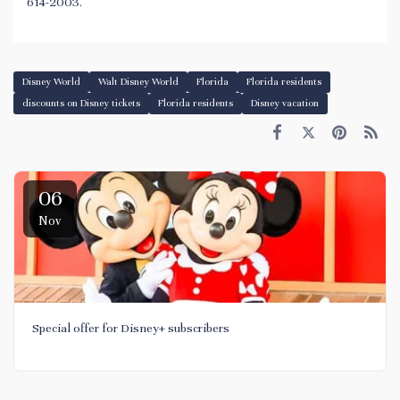
614-2003.
Disney World
Walt Disney World
Florida
Florida residents
discounts on Disney tickets
Florida residents
Disney vacation
06
Nov
Special offer for Disney+ subscribers